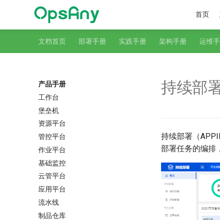
首页
文档首页
部署手册
实践手册
架构手册
运维手
持续部
产品手册
工作台
堡垒机
资源平台
持续部署（APP
管控平台
部署任务的编排
作业平台
基础监控
云管平台
应用平台
流水线
制品仓库