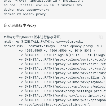
grep '^[A-Z]' install.config > install.env

source ./install.env && rm -f install.env

docker stop opsany-proxy

启动最新版本Proxy
#请将对应的Docker版本进行修改即可。

mkdir -p ${INSTALL_PATH}/proxy-volume/pki

docker run --restart=always --name opsany-proxy -d \

        -p 4505:4505 -p 4506:4506 -p 8010:8010 \

        -v ${INSTALL_PATH}/logs:${INSTALL_PATH}/logs 
        -v ${INSTALL_PATH}/proxy-volume/certs/:/etc/pk
        -v ${INSTALL_PATH}/proxy-volume/etc/salt/:/etc
        -v ${INSTALL_PATH}/proxy-volume/cache/:/var/ca
        -v ${INSTALL_PATH}/proxy-volume/srv/salt:/srv/
        -v ${INSTALL_PATH}/proxy-volume/srv/pillar:/sr
        -v ${INSTALL_PATH}/proxy-volume/srv/playbook:/
        -v ${INSTALL_PATH}/uploads:/opt/opsany/uploads
        -v ${INSTALL_PATH}/conf/proxy/settings_product
        -v ${INSTALL_PATH}/conf/proxy/invscript_proxy.
        -v ${INSTALL_PATH}/proxy-volume/pki:/opt/opsan
        -v /etc/localtime:/etc/localtime:ro \
