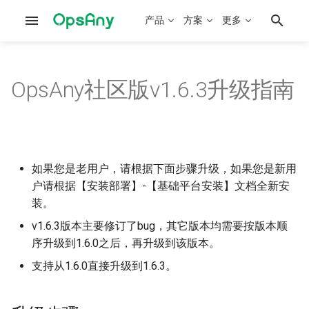
产品
方案
更多
OpsAny社区版v1.6.3升级指南
部署文档概述
OpsAny介绍
系统架构
平台性能调优
概念问题
OpsAny开发手册
工作台
升级步骤
运维平台部署
建设实施规划
部署架构
数据备份和迁移
安装配置
SaaS平台开发手册
堡垒机
更新opsany-paas
研发平台部署
快速入门实践
访问架构
开源工具集成
使用问题
作业平台脚本开发
资源平台
更新OpsAny Proxy
如果您是老用户，请根据下面步骤升级，如果您是新用
户请根据【安装部署】-【基础平台安装】文档全新安
离线部署手册
CMDB建设实践
PaaS架构
Kubernetes部署
资产采集插件开发
管控平台
更新Login服务
装。
v1.6.3版本主要修订了bug，其它版本均需要按版本顺
Kubernetes部署
资源纳管实践
SaaS架构
Kubernetes管理
资产巡检插件开发
作业平台
v1.6.3版本更新记录
序升级到1.6.0之后，再升级到该版本。
基础监控集成
监控建设实践
KubeVirt部署
SaltStack SLS案例
基础监控
功能新增：
支持从1.6.0直接升级到1.6.3。
OpenClaw集成
可视化建设实践
Ansible Playbook案例
云管平台
缺陷修复和功能优化：