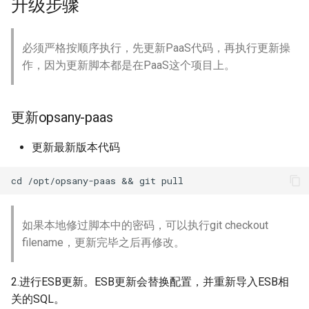
升级步骤
Proxy独立部署
堡垒机建设实践
应用平台
必须严格按顺序执行，先更新PaaS代码，再执行更新操
DevOps建设实践
流水线
作，因为更新脚本都是在PaaS这个项目上。
制品仓库
更新opsany-paas
持续部署
更新最新版本代码
统一权限
大模型开发平台
如果本地修过脚本中的密码，可以执行git checkout
filename，更新完毕之后再修改。
2.进行ESB更新。ESB更新会替换配置，并重新导入ESB相
关的SQL。