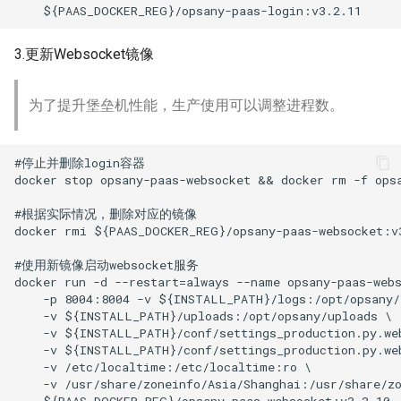
3.更新Websocket镜像
为了提升堡垒机性能，生产使用可以调整进程数。
#停止并删除login容器

docker stop opsany-paas-websocket && docker rm -f opsa
#根据实际情况，删除对应的镜像

docker rmi ${PAAS_DOCKER_REG}/opsany-paas-websocket:v3
#使用新镜像启动websocket服务

docker run -d --restart=always --name opsany-paas-webs
    -p 8004:8004 -v ${INSTALL_PATH}/logs:/opt/opsany/l
    -v ${INSTALL_PATH}/uploads:/opt/opsany/uploads \

    -v ${INSTALL_PATH}/conf/settings_production.py.web
    -v ${INSTALL_PATH}/conf/settings_production.py.web
    -v /etc/localtime:/etc/localtime:ro \

    -v /usr/share/zoneinfo/Asia/Shanghai:/usr/share/zo