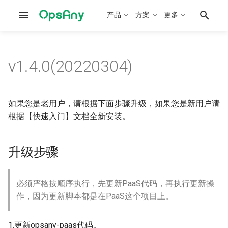
产品
方案
更多
v1.4.0(20220304)
部署文档概述
OpsAny介绍
系统架构
平台性能调优
概念问题
OpsAny开发手册
工作台
升级步骤
运维平台部署
建设实施规划
部署架构
数据备份和迁移
安装配置
SaaS平台开发手册
堡垒机
v1.4.0版本更新记录
如果您是老用户，请根据下面步骤升级，如果您是新用户请
根据【快速入门】文档全新安装。
研发平台部署
快速入门实践
访问架构
开源工具集成
使用问题
作业平台脚本开发
资源平台
Bug修复：
离线部署手册
CMDB建设实践
PaaS架构
Kubernetes部署
资产采集插件开发
管控平台
功能新增：
升级步骤
Kubernetes部署
资源纳管实践
SaaS架构
Kubernetes管理
资产巡检插件开发
作业平台
功能优化：
必须严格按顺序执行，先更新PaaS代码，再执行更新操
基础监控集成
监控建设实践
KubeVirt部署
SaltStack SLS案例
基础监控
作，因为更新脚本都是在PaaS这个项目上。
OpenClaw集成
可视化建设实践
Ansible Playbook案例
云管平台
1.更新opsany-paas代码。