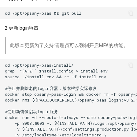
Proxy独立部署
堡垒机建设实践
应用平台
DevOps建设实践
流水线
2.更新login容器，
制品仓库
此版本更新为了支持:管理员可以强制开启MFA的功能。
持续部署
cd /opt/opsany-paas/install/

统一权限
grep '^[A-Z]' install.config > install.env

source ./install.env && rm -f install.env

大模型开发平台
#停止并删除老的login容器，版本根据实际修改

docker stop opsany-paas-login && docker rm -f opsany-p
docker rmi ${PAAS_DOCKER_REG}/opsany-paas-login:v3.2.1
#使用新镜像启动login服务

docker run -d --restart=always --name opsany-paas-logi
    -p 8003:8003 -v ${INSTALL_PATH}/logs:/opt/opsany/l
    -v ${INSTALL_PATH}/conf/settings_production.py.log
    -v /etc/localtime:/etc/localtime:ro \
