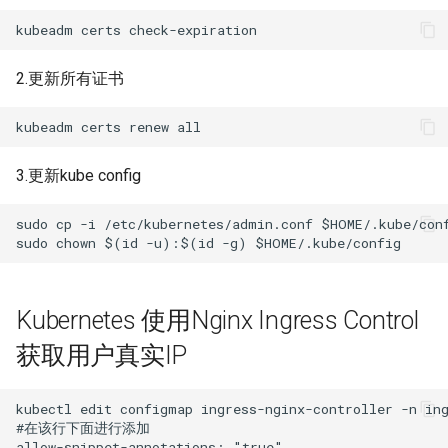
2.更新所有证书
3.更新kube config
sudo cp -i /etc/kubernetes/admin.conf $HOME/.kube/conf
Kubernetes 使用Nginx Ingress Control
获取用户真实IP
kubectl edit configmap ingress-nginx-controller -n ing
#在该行下面进行添加

allow-snippet-annotations: "true"
