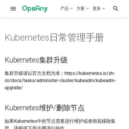
产品
方案
更多
Kubernetes日常管理手册
部署文档概述
OpsAny介绍
系统架构
Kubernetes集群升级
概念问题
OpsAny开发手册
工作台
产品路线图
运维平台部署
建设实施规划
部署架构
Kubernetes维护/删除节点
安装配置
SaaS平台开发手册
堡垒机
v2.3.4(20260802)
Kubernetes集群升级
研发平台部署
快速入门实践
访问架构
Etcd备份和恢复
使用问题
作业平台脚本开发
资源平台
v2.3.3(20260520)
集群升级请以官方文档为准：https://kubernetes.io/zh-
cn/docs/tasks/administer-cluster/kubeadm/kubeadm-
离线部署手册
CMDB建设实践
PaaS架构
Kubernetes证书轮换
资产采集插件开发
管控平台
v2.3.2(20260312)
upgrade/
Kubernetes部署
资源纳管实践
SaaS架构
Kubernetes 使用Nginx
资产巡检插件开发
作业平台
v2.3.1(20251231)
Ingress Control获取用户真实
Kubernetes维护/删除节点
IP
基础监控集成
监控建设实践
SaltStack SLS案例
基础监控
v2.3.0(20250831)
如果Kubernetes中的节点需要进行维护或者彻底移除集
手工在CoreDNS增加域名解析
OpenClaw集成
可视化建设实践
Ansible Playbook案例
云管平台
v2.2.4(20250125)
群，请根据下面步骤进行操作。