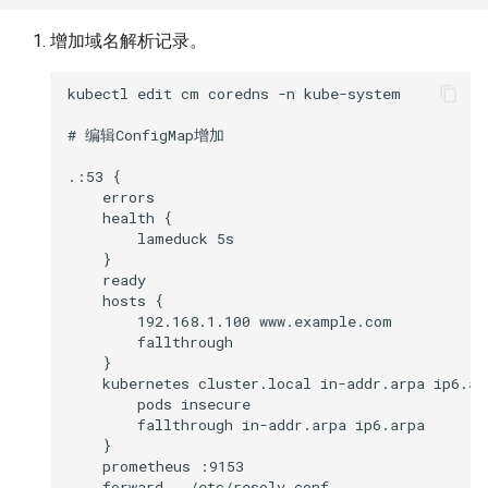
增加域名解析记录。
kubectl edit cm coredns -n kube-system

# 编辑ConfigMap增加

.:53 {

    errors

    health {

        lameduck 5s

    }

    ready

    hosts {

        192.168.1.100 www.example.com

        fallthrough

    }

    kubernetes cluster.local in-addr.arpa ip6.arp
        pods insecure

        fallthrough in-addr.arpa ip6.arpa

    }

    prometheus :9153

    forward . /etc/resolv.conf
