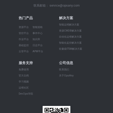
联系邮箱： service@opsany.com
热门产品
解决方案
智能运维解决方案
资源平台
智能巡检
资源CMDB解决方案
管控平台
事件中心
自动化运维解决方案
作业平台
知识库
智能化监控解决方案
基础监控
日志平台
轻量级ITSM解决方案
云管平台
APM平台
服务支持
公司信息
免费使用
联系我们
官方文档
关于OpsAny
学习视频
运维社区
DevOps学院