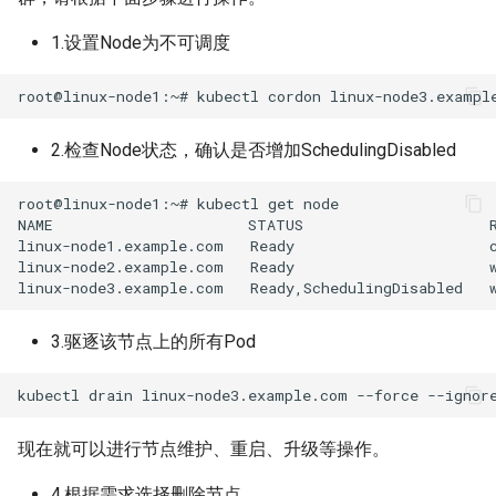
Proxy独立部署
堡垒机建设实践
应用平台
v2.2.3(20241130)
1.设置Node为不可调度
DevOps建设实践
流水线
v2.2.2(20240910)
制品仓库
v2.2.1(20240721)
2.检查Node状态，确认是否增加SchedulingDisabled
持续部署
v2.2.0(20240412)
root@linux-node1:~# kubectl get node

NAME                      STATUS                     R
linux-node1.example.com   Ready                      c
统一权限
v2.1.3(20240212)
linux-node2.example.com   Ready                      w
大模型开发平台
v2.1.2(20231210)
3.驱逐该节点上的所有Pod
v2.0.0(20230824)
v1.6.7(20230703)
现在就可以进行节点维护、重启、升级等操作。
v1.6.6(20230331)
4.根据需求选择删除节点