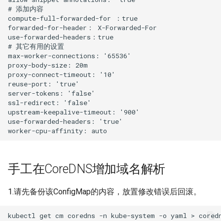
# 添加内容

compute-full-forwarded-for ：true

forwarded-for-header： X-Forwarded-For

use-forwarded-headers：true

# 其它有用的设置

max-worker-connections: '65536'

proxy-body-size: 20m

proxy-connect-timeout: '10'

reuse-port: 'true'

server-tokens: 'false'

ssl-redirect: 'false'

upstream-keepalive-timeout: '900'

use-forwarded-headers: 'true'

手工在CoreDNS增加域名解析
1.请先备份该ConfigMap的内容，放置修改错误后回滚。