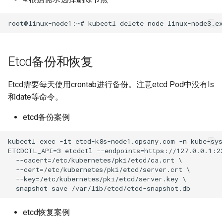
v1.6.5(20221231)
v1.6.4(20221121)
Etcd备份和恢复
v1.6.3(20221008)
v1.6.2(20220818)
Etcd需要每天使用crontab进行备份。注意etcd Pod中没有ls
和date等命令。
v1.6.1(20220724)
etcd备份案例
v1.6.0(20220629)
kubectl exec -it etcd-k8s-node1.opsany.com -n kube-sys
ETCDCTL_API=3 etcdctl --endpoints=https://127.0.0.1:23
v1.5.3(20220621)
  --cacert=/etc/kubernetes/pki/etcd/ca.crt \

  --cert=/etc/kubernetes/pki/etcd/server.crt \

  --key=/etc/kubernetes/pki/etcd/server.key \

v1.5.2(20220613)
v1.5.1(20220606)
etcd恢复案例